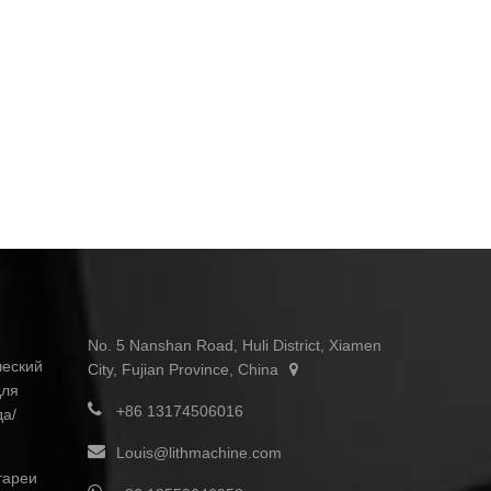
No. 5 Nanshan Road, Huli District, Xiamen
ческий
City, Fujian Province, China
для
+86 13174506016
да/
Louis@lithmachine.com
тареи