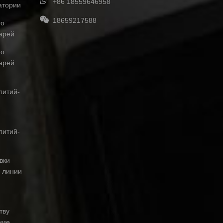
+86 18559646958
атории
18659217588
го
арей
го
арей
литий-
литий-
вки
 линии
тву
ние