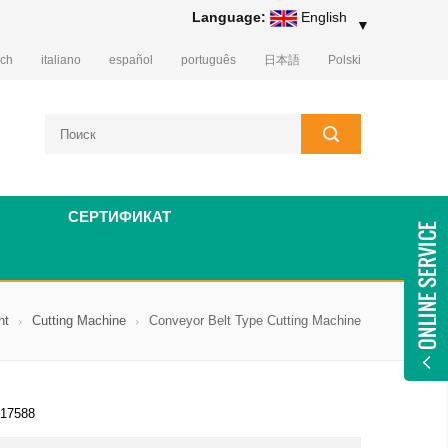
Language:
English
▼
sch
italiano
español
português
日本語
Polski
СЕРТИФИКАТ
nt
Cutting Machine
Conveyor Belt Type Cutting Machine
17588