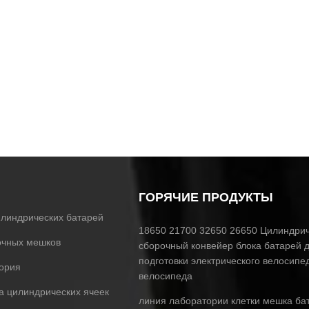
ГОРЯЧИЕ ПРОДУКТЫ
илиндрических батарей
18650 21700 32650 26650 Цилиндри
очных мешков
сборочный конвейер блока батарей 
подготовки электрического велосипе
тория
велосипеда
а цилиндрических ячеек
линия лаборатории клетки мешка ба