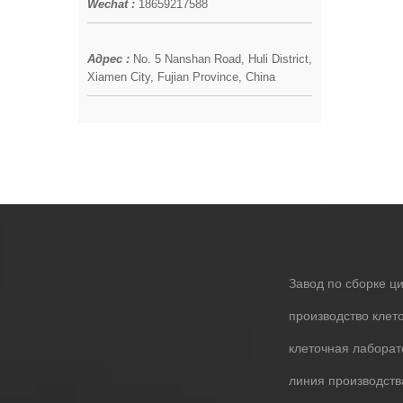
Wechat :
18659217588
Адрес :
No. 5 Nanshan Road, Huli District,
Xiamen City, Fujian Province, China
Завод по сборке ц
производство клет
клеточная лабора
линия производств