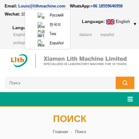
Email:
Louis@lithmachine.com
WhatsApp:
+86 18559646958
Wechat:
18659217588
Русский
Language:
English
▼
한국의
Language:
English
▼
ไทย
English
français
Deutsch
italiano
español
português
日本語
Polski
Español
ПОИСК
Главная
Поиск